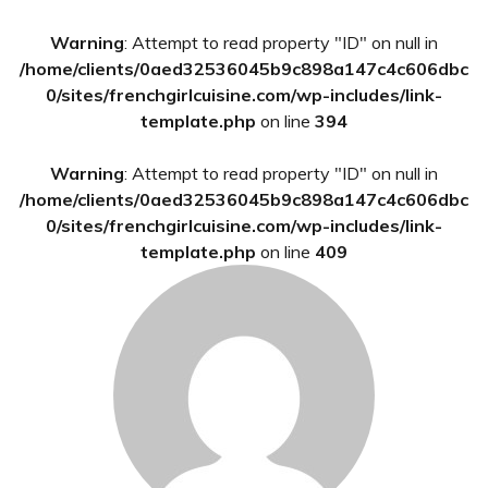
Barre
Warning
: Attempt to read property "ID" on null in
latérale
/home/clients/0aed32536045b9c898a147c4c606dbc
principale
0/sites/frenchgirlcuisine.com/wp-includes/link-
template.php
on line
394
Warning
: Attempt to read property "ID" on null in
/home/clients/0aed32536045b9c898a147c4c606dbc
0/sites/frenchgirlcuisine.com/wp-includes/link-
template.php
on line
409