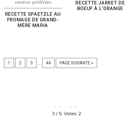
recettes préférées
RECETTE JARRET DE
BOEUF À L’ORANGE
RECETTE SPAETZLE AU
FROMAGE DE GRAND-
MÈRE MARIA
Pages
…
PAGE
PAGE
PAGE
PAGE
ALLER
1
2
3
44
PAGE SUIVANTE »
provisoires
À
omises
LA
3
/ 5. Votes:
2