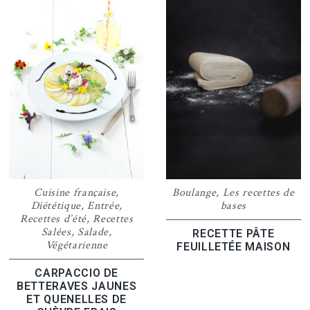
Cuisine française
,
Boulange
,
Les recettes de
Diététique
,
Entrée
,
bases
Recettes d’été
,
Recettes
Salées
,
Salade
,
RECETTE PÂTE
Végétarienne
FEUILLETÉE MAISON
CARPACCIO DE
BETTERAVES JAUNES
ET QUENELLES DE