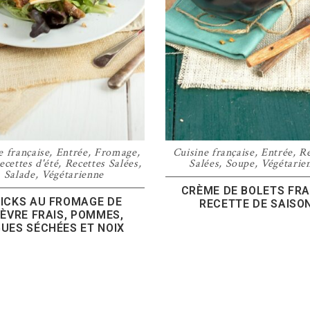
e française
,
Entrée
,
Fromage
,
Cuisine française
,
Entrée
,
Re
ecettes d'été
,
Recettes Salées
,
Salées
,
Soupe
,
Végétarie
Salade
,
Végétarienne
CRÈME DE BOLETS FRA
ICKS AU FROMAGE DE
RECETTE DE SAISO
ÈVRE FRAIS, POMMES,
GUES SÉCHÉES ET NOIX