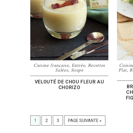
Cuisine française
,
Entrée
,
Recettes
Cuisin
Salées
,
Soupe
Plat
,
R
VELOUTÉ DE CHOU FLEUR AU
BR
CHORIZO
CH
FI
PAGE
PAGE
PAGE
ALLER
1
2
3
PAGE SUIVANTE »
À