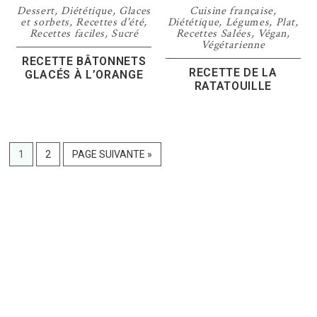
Dessert
,
Diététique
,
Glaces
Cuisine française
,
et sorbets
,
Recettes d'été
,
Diététique
,
Légumes
,
Plat
,
Recettes faciles
,
Sucré
Recettes Salées
,
Végan
,
Végétarienne
RECETTE BÂTONNETS
RECETTE DE LA
GLACÉS À L’ORANGE
RATATOUILLE
PAGE
PAGE
ALLER
1
2
PAGE SUIVANTE »
À
LA