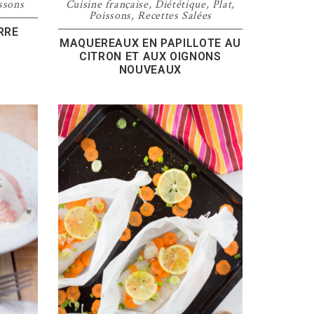
ssons
Cuisine française
,
Diététique
,
Plat
,
Poissons
,
Recettes Salées
RRE
MAQUEREAUX EN PAPILLOTE AU
CITRON ET AUX OIGNONS
NOUVEAUX