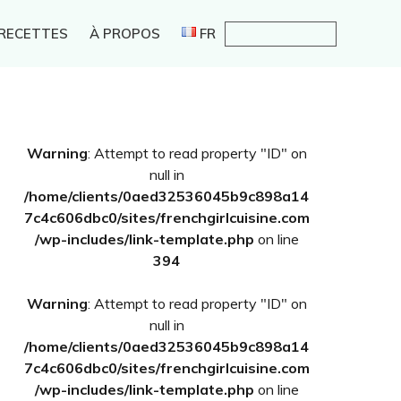
 RECETTES
À PROPOS
FR
Barre
Warning
: Attempt to read property "ID" on
latérale
null in
principale
/home/clients/0aed32536045b9c898a14
7c4c606dbc0/sites/frenchgirlcuisine.com
/wp-includes/link-template.php
on line
394
Warning
: Attempt to read property "ID" on
null in
/home/clients/0aed32536045b9c898a14
7c4c606dbc0/sites/frenchgirlcuisine.com
/wp-includes/link-template.php
on line