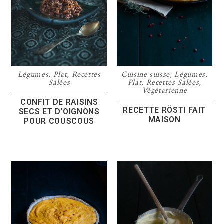
Légumes
,
Plat
,
Recettes
Cuisine suisse
,
Légumes
,
Salées
Plat
,
Recettes Salées
,
Végétarienne
CONFIT DE RAISINS
RECETTE RÖSTI FAIT
SECS ET D’OIGNONS
MAISON
POUR COUSCOUS