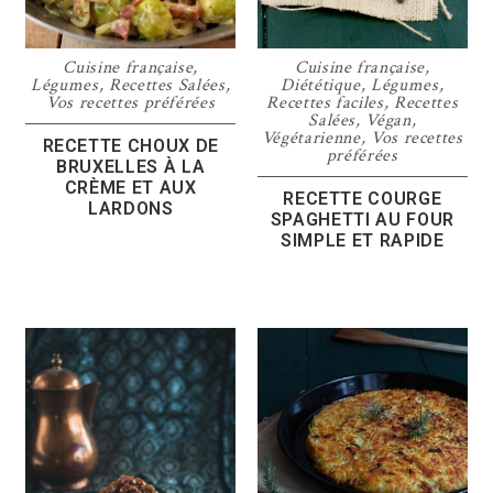
Cuisine française
,
Cuisine française
,
Légumes
,
Recettes Salées
,
Diététique
,
Légumes
,
Vos recettes préférées
Recettes faciles
,
Recettes
Salées
,
Végan
,
Végétarienne
,
Vos recettes
RECETTE CHOUX DE
préférées
BRUXELLES À LA
CRÈME ET AUX
RECETTE COURGE
LARDONS
SPAGHETTI AU FOUR
SIMPLE ET RAPIDE