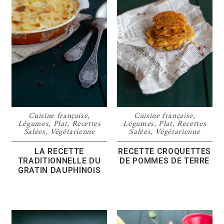
Cuisine française
,
Cuisine française
,
Légumes
,
Plat
,
Recettes
Légumes
,
Plat
,
Recettes
Salées
,
Végétarienne
Salées
,
Végétarienne
LA RECETTE
RECETTE CROQUETTES
TRADITIONNELLE DU
DE POMMES DE TERRE
GRATIN DAUPHINOIS