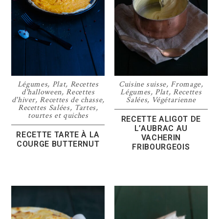
Légumes
,
Plat
,
Recettes
Cuisine suisse
,
Fromage
,
d'halloween
,
Recettes
Légumes
,
Plat
,
Recettes
d'hiver
,
Recettes de chasse
,
Salées
,
Végétarienne
Recettes Salées
,
Tartes,
tourtes et quiches
RECETTE ALIGOT DE
L’AUBRAC AU
RECETTE TARTE À LA
VACHERIN
COURGE BUTTERNUT
FRIBOURGEOIS