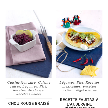
Cuisine française
,
Cuisine
Légumes
,
Plat
,
Recettes
suisse
,
Légumes
,
Plat
,
mexicaines
,
Recettes
Recettes de chasse
,
Salées
,
Végétarienne
Recettes Salées
RECETTE FAJITAS À
CHOU ROUGE BRAISÉ
L’AUBERGINE