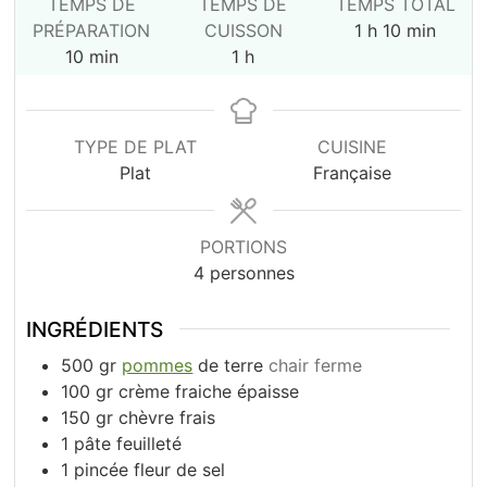
TEMPS DE
TEMPS DE
TEMPS TOTAL
heure
minutes
PRÉPARATION
CUISSON
1
h
10
min
minutes
heure
10
min
1
h
TYPE DE PLAT
CUISINE
Plat
Française
PORTIONS
4
personnes
INGRÉDIENTS
500
gr
pommes
de terre
chair ferme
100
gr
crème fraiche épaisse
150
gr
chèvre frais
1
pâte feuilleté
1
pincée
fleur de sel