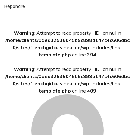
Répondre
Barre
Warning
: Attempt to read property "ID" on null in
latérale
/home/clients/0aed32536045b9c898a147c4c606dbc
principale
0/sites/frenchgirlcuisine.com/wp-includes/link-
template.php
on line
394
Warning
: Attempt to read property "ID" on null in
/home/clients/0aed32536045b9c898a147c4c606dbc
0/sites/frenchgirlcuisine.com/wp-includes/link-
template.php
on line
409