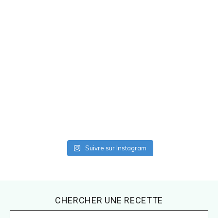
Suivre sur Instagram
Footer
CHERCHER UNE RECETTE