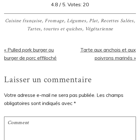
4.8
/ 5. Votes:
20
Cuisine française
,
Fromage
,
Légumes
,
Plat
,
Recettes Salées
,
Tartes, tourtes et quiches
,
Végétarienne
Article
Article
« Pulled pork burger ou
Tarte aux anchois et aux
précédent
suivant
burger de porc effiloché
poivrons marinés »
:
:
Interactions
Laisser un commentaire
du
Votre adresse e-mail ne sera pas publiée.
Les champs
lecteur
obligatoires sont indiqués avec
*