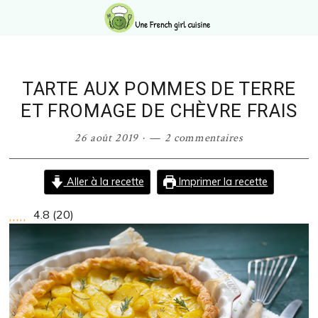
Passer
Passer
Passer
Passer
à
au
à
au
la
contenu
la
pied
navigation
principal
barre
de
principale
latérale
page
TARTE AUX POMMES DE TERRE
principale
ET FROMAGE DE CHÈVRE FRAIS
26 août 2019
·
2 commentaires
Aller à la recette
Imprimer la recette
4.8
(
20
)