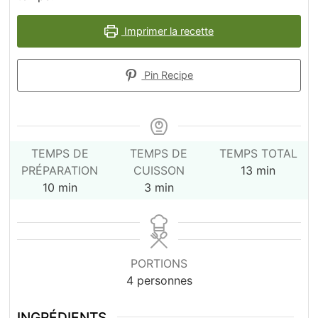
Imprimer la recette
Pin Recipe
TEMPS DE
TEMPS DE
TEMPS TOTAL
minutes
PRÉPARATION
CUISSON
13
min
minutes
minutes
10
min
3
min
PORTIONS
4
personnes
INGRÉDIENTS