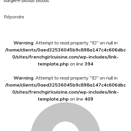
burger!!!! bisous bisous
Répondre
Barre
Warning
: Attempt to read property "ID" on null in
latérale
/home/clients/0aed32536045b9c898a147c4c606dbc
principale
0/sites/frenchgirlcuisine.com/wp-includes/link-
template.php
on line
394
Warning
: Attempt to read property "ID" on null in
/home/clients/0aed32536045b9c898a147c4c606dbc
0/sites/frenchgirlcuisine.com/wp-includes/link-
template.php
on line
409