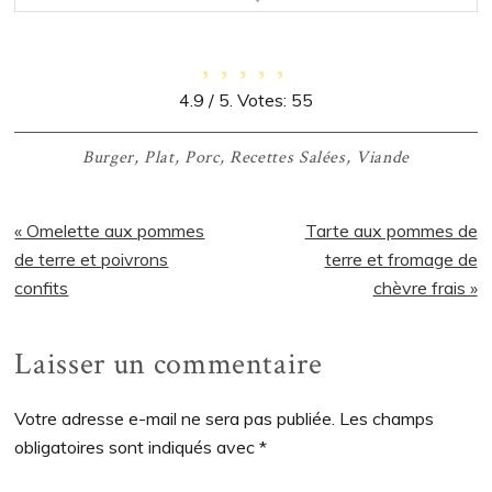
4.9
/ 5. Votes:
55
Burger
,
Plat
,
Porc
,
Recettes Salées
,
Viande
Article
Article
« Omelette aux pommes
Tarte aux pommes de
précédent
suivant
de terre et poivrons
terre et fromage de
:
:
confits
chèvre frais »
Interactions
Laisser un commentaire
du
Votre adresse e-mail ne sera pas publiée.
Les champs
lecteur
obligatoires sont indiqués avec
*