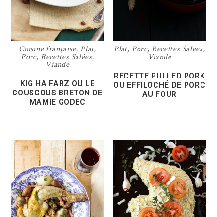
Cuisine française
,
Plat
,
Plat
,
Porc
,
Recettes Salées
,
Porc
,
Recettes Salées
,
Viande
Viande
RECETTE PULLED PORK
KIG HA FARZ OU LE
OU EFFILOCHÉ DE PORC
COUSCOUS BRETON DE
AU FOUR
MAMIE GODEC