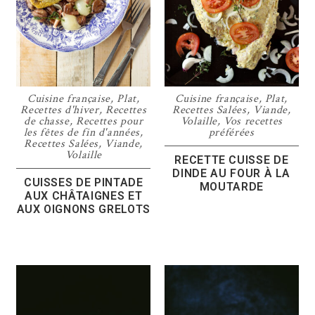
Cuisine française
,
Plat
,
Cuisine française
,
Plat
,
Recettes d'hiver
,
Recettes
Recettes Salées
,
Viande
,
de chasse
,
Recettes pour
Volaille
,
Vos recettes
les fêtes de fin d'années
,
préférées
Recettes Salées
,
Viande
,
Volaille
RECETTE CUISSE DE
DINDE AU FOUR À LA
CUISSES DE PINTADE
MOUTARDE
AUX CHÂTAIGNES ET
AUX OIGNONS GRELOTS