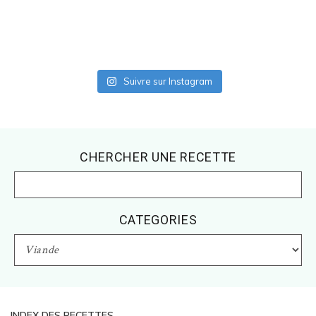
Suivre sur Instagram
Footer
CHERCHER UNE RECETTE
CATEGORIES
CATEGORIES
INDEX DES RECETTES