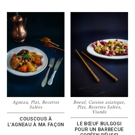
Agneau
,
Plat
,
Recettes
Boeuf
,
Cuisine asiatique
,
Salées
Plat
,
Recettes Salées
,
Viande
COUSCOUS À
LE BŒUF BULGOGI
L’AGNEAU À MA FAÇON
POUR UN BARBECUE