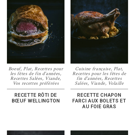
Boeuf
,
Plat
,
Recettes pour
Cuisine française
,
Plat
,
les fêtes de fin d'années
,
Recettes pour les fêtes de
Recettes Salées
,
Viande
,
fin d'années
,
Recettes
Vos recettes préférées
Salées
,
Viande
,
Volaille
RECETTE RÔTI DE
RECETTE CHAPON
BŒUF WELLINGTON
FARCI AUX BOLETS ET
AU FOIE GRAS