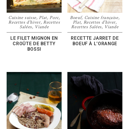
Cuisine suisse
,
Plat
,
Porc
,
Boeuf
,
Cuisine française
,
Recettes d'hiver
,
Recettes
Plat
,
Recettes d'hiver
,
Salées
,
Viande
Recettes Salées
,
Viande
LE FILET MIGNON EN
RECETTE JARRET DE
CROÛTE DE BETTY
BOEUF À L’ORANGE
BOSSI