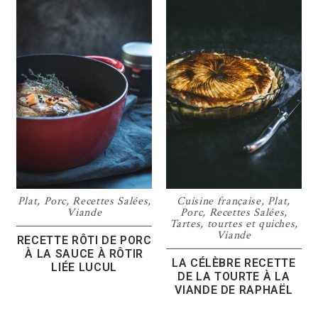
Plat
,
Porc
,
Recettes Salées
,
Cuisine française
,
Plat
,
Viande
Porc
,
Recettes Salées
,
Tartes, tourtes et quiches
,
Viande
RECETTE RÔTI DE PORC
À LA SAUCE À RÔTIR
LA CÉLÈBRE RECETTE
LIÉE LUCUL
DE LA TOURTE À LA
VIANDE DE RAPHAËL