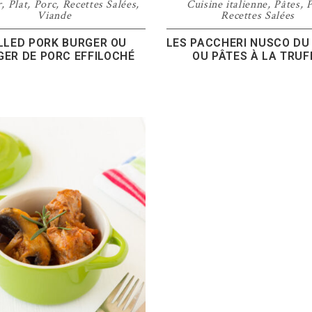
r
,
Plat
,
Porc
,
Recettes Salées
,
Cuisine italienne
,
Pâtes
,
P
Viande
Recettes Salées
LLED PORK BURGER OU
LES PACCHERI NUSCO DU
GER DE PORC EFFILOCHÉ
OU PÂTES À LA TRUF