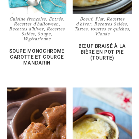
Cuisine française
,
Entrée
,
Boeuf
,
Plat
,
Recettes
Recettes d'halloween
,
d'hiver
,
Recettes Salées
,
Recettes d'hiver
,
Recettes
Tartes, tourtes et quiches
,
Salées
,
Soupe
,
Viande
Végétarienne
BŒUF BRAISÉ À LA
SOUPE MONOCHROME
BIÈRE EN POT PIE
CAROTTE ET COURGE
(TOURTE)
MANDARIN