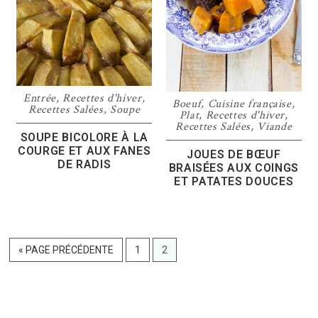
Entrée
,
Recettes d'hiver
,
Boeuf
,
Cuisine française
,
Recettes Salées
,
Soupe
Plat
,
Recettes d'hiver
,
Recettes Salées
,
Viande
SOUPE BICOLORE À LA
COURGE ET AUX FANES
JOUES DE BŒUF
DE RADIS
BRAISÉES AUX COINGS
ET PATATES DOUCES
ALLER
PAGE
PAGE
«
PAGE PRÉCÉDENTE
1
2
À
LA