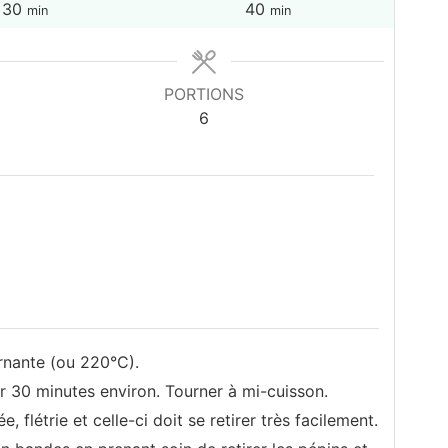
minutes
minutes
30
40
min
min
PORTIONS
6
rnante (ou 220°C).
r 30 minutes environ. Tourner à mi-cuisson.
, flétrie et celle-ci doit se retirer très facilement.