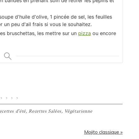
 bandes en prenant soin de retirer les pépins et
oupe d'huile d'olive, 1 pincée de sel, les feuilles
un peu d'ail frais si vous le souhaitez.
es bruschettas, les mettre sur un
pizza
ou encore
ecettes d'été
,
Recettes Salées
,
Végétarienne
Article
Mojito classique »