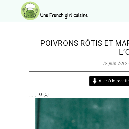
Passer
Passer
Passer
Passer
à
au
à
au
la
contenu
la
pied
Une
navigation
principal
barre
de
French
principale
latérale
page
girl
principale
POIVRONS RÔTIS ET MARI
cuisine
L’
16 juin 2016
Aller à la recett
0
(
0
)