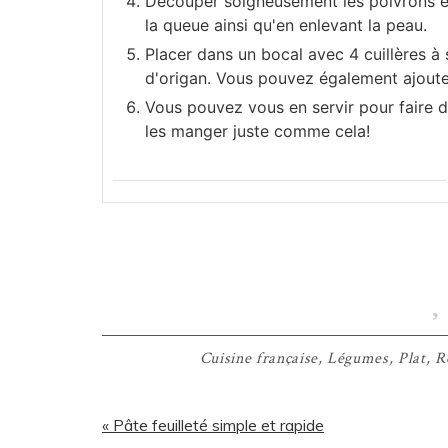
Découper soigneusement les poivrons en
la queue ainsi qu'en enlevant la peau.
Placer dans un bocal avec 4 cuillères à s
d'origan. Vous pouvez également ajouter 
Vous pouvez vous en servir pour faire d
les manger juste comme cela!
Cuisine française
,
Légumes
,
Plat
,
R
Article
« Pâte feuilleté simple et rapide