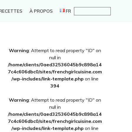
 RECETTES
À PROPOS
FR
Barre
Warning
: Attempt to read property "ID" on
latérale
null in
principale
/home/clients/0aed32536045b9c898a14
7c4c606dbc0/sites/frenchgirlcuisine.com
/wp-includes/link-template.php
on line
394
Warning
: Attempt to read property "ID" on
null in
/home/clients/0aed32536045b9c898a14
7c4c606dbc0/sites/frenchgirlcuisine.com
/wp-includes/link-template.php
on line