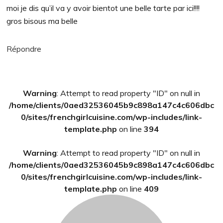
moi je dis qu’il va y avoir bientot une belle tarte par ici!!!!
gros bisous ma belle
Répondre
Barre
Warning
: Attempt to read property "ID" on null in
latérale
/home/clients/0aed32536045b9c898a147c4c606dbc
principale
0/sites/frenchgirlcuisine.com/wp-includes/link-
template.php
on line
394
Warning
: Attempt to read property "ID" on null in
/home/clients/0aed32536045b9c898a147c4c606dbc
0/sites/frenchgirlcuisine.com/wp-includes/link-
template.php
on line
409