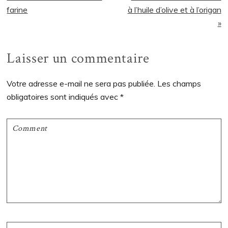
précédent
suivant
farine
à l’huile d’olive et à l’origan
:
:
»
Interactions
Laisser un commentaire
du
Votre adresse e-mail ne sera pas publiée.
Les champs
lecteur
obligatoires sont indiqués avec
*