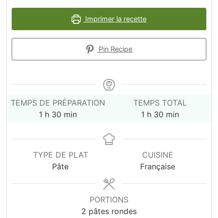
Imprimer la recette
Pin Recipe
TEMPS DE PRÉPARATION
TEMPS TOTAL
heure
minutes
heure
minutes
1
h
30
min
1
h
30
min
TYPE DE PLAT
CUISINE
Pâte
Française
PORTIONS
2
pâtes rondes