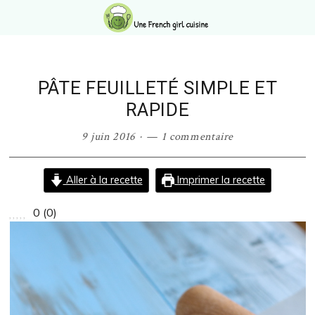
Passer
Passer
Passer
Passer
à
au
à
au
la
contenu
la
pied
navigation
principal
barre
de
principale
latérale
page
PÂTE FEUILLETÉ SIMPLE ET
principale
RAPIDE
9 juin 2016
·
1 commentaire
Aller à la recette
Imprimer la recette
0
(
0
)