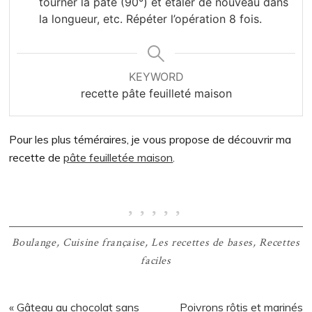
tourner la pâte (90°) et étaler de nouveau dans
la longueur, etc. Répéter l’opération 8 fois.
KEYWORD
recette pâte feuilleté maison
Pour les plus téméraires, je vous propose de découvrir ma
recette de
pâte feuilletée maison
.
Boulange
,
Cuisine française
,
Les recettes de bases
,
Recettes
faciles
Article
Article
« Gâteau au chocolat sans
Poivrons rôtis et marinés