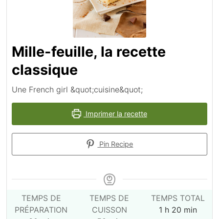
Mille-feuille, la recette
classique
Une French girl &quot;cuisine&quot;
Imprimer la recette
Pin Recipe
TEMPS DE
TEMPS DE
TEMPS TOTAL
heure
minutes
PRÉPARATION
CUISSON
1
h
20
min