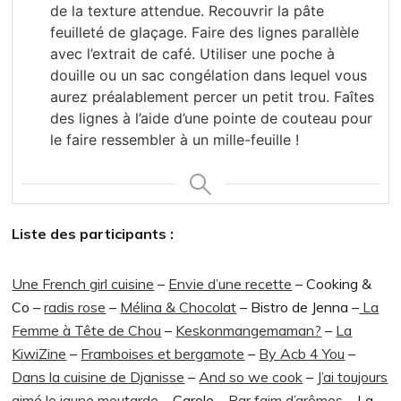
de la texture attendue. Recouvrir la pâte
feuilleté de glaçage. Faire des lignes parallèle
avec l’extrait de café. Utiliser une poche à
douille ou un sac congélation dans lequel vous
aurez préalablement percer un petit trou. Faîtes
des lignes à l’aide d’une pointe de couteau pour
le faire ressembler à un mille-feuille !
Liste des participants :
Une French girl cuisine
–
Envie d’une recette
– Cooking &
Co –
radis rose
–
Mélina & Chocolat
– Bistro de Jenna –
La
Femme à Tête de Chou
–
Keskonmangemaman?
–
La
KiwiZine
–
Framboises et bergamote
–
By Acb 4 You
–
Dans la cuisine de Djanisse
–
And so we cook
–
J’ai toujours
aimé le jaune moutarde
– Carole –
Par faim d’arômes
– La