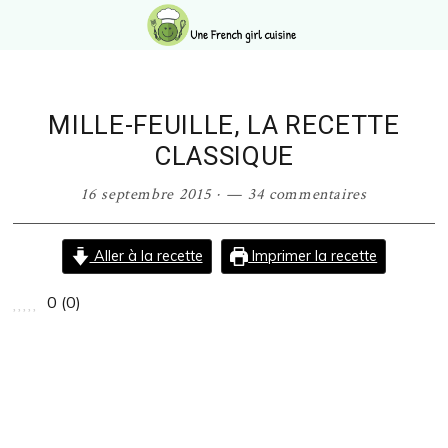
Passer
Passer
Passer
Passer
à
au
à
au
la
contenu
la
pied
navigation
principal
barre
de
principale
latérale
page
MILLE-FEUILLE, LA RECETTE
principale
CLASSIQUE
16 septembre 2015
·
34 commentaires
Aller à la recette
Imprimer la recette
0
(
0
)