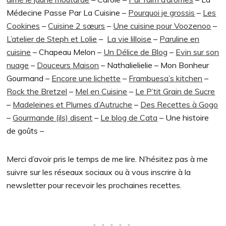
Médecine Passe Par La Cuisine –
Pourquoi je grossis
–
Les
Cookines
–
Cuisine 2 sœurs
–
Une cuisine pour Voozenoo
–
L’atelier de Steph et Lolie
–
La vie lilloise
–
Paruline en
cuisine
– Chapeau Melon –
Un Délice de Blog
–
Evin sur son
nuage
–
Douceurs Maison
– Nathalielielie – Mon Bonheur
Gourmand –
Encore une lichette
–
Frambuesa’s kitchen
–
Rock the Bretzel
–
Mel en Cuisine
–
Le P’tit Grain de Sucre
–
Madeleines et Plumes d’Autruche
–
Des Recettes à Gogo
–
Gourmande (ils) disent
–
Le blog de Cata
– Une histoire
de goûts –
Merci d’avoir pris le temps de me lire. N’hésitez pas à me
suivre sur les réseaux sociaux ou à vous inscrire à la
newsletter pour recevoir les prochaines recettes.