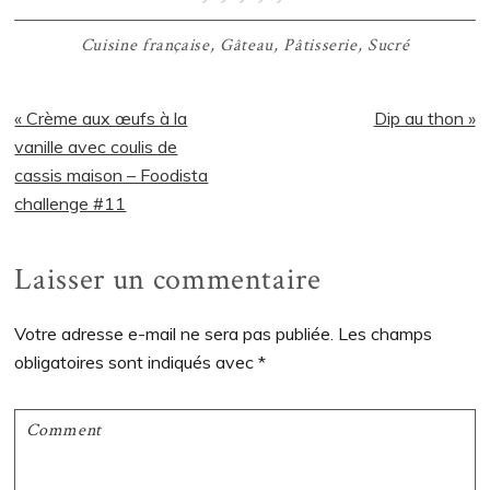
Cuisine française
,
Gâteau
,
Pâtisserie
,
Sucré
Article
Article
« Crème aux œufs à la
Dip au thon »
précédent
suivant
vanille avec coulis de
:
:
cassis maison – Foodista
challenge #11
Interactions
Laisser un commentaire
du
Votre adresse e-mail ne sera pas publiée.
Les champs
lecteur
obligatoires sont indiqués avec
*