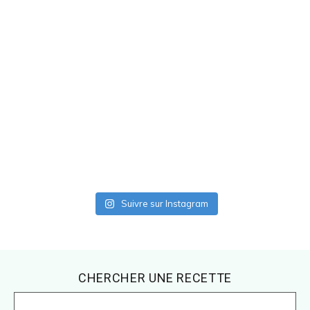
Suivre sur Instagram
Footer
CHERCHER UNE RECETTE