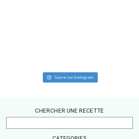
Suivre sur Instagram
Footer
CHERCHER UNE RECETTE
CATEGORIES