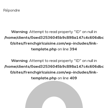
Répondre
Barre
Warning
: Attempt to read property "ID" on null in
latérale
/home/clients/0aed32536045b9c898a147c4c606dbc
principale
0/sites/frenchgirlcuisine.com/wp-includes/link-
template.php
on line
394
Warning
: Attempt to read property "ID" on null in
/home/clients/0aed32536045b9c898a147c4c606dbc
0/sites/frenchgirlcuisine.com/wp-includes/link-
template.php
on line
409