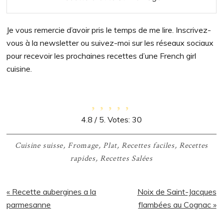
Je vous remercie d’avoir pris le temps de me lire. Inscrivez-
vous à la newsletter ou suivez-moi sur les réseaux sociaux
pour recevoir les prochaines recettes d’une French girl
cuisine.
4.8
/ 5. Votes:
30
Cuisine suisse
,
Fromage
,
Plat
,
Recettes faciles
,
Recettes
rapides
,
Recettes Salées
Article
Article
« Recette aubergines a la
Noix de Saint-Jacques
précédent
suivant
parmesanne
flambées au Cognac »
:
: