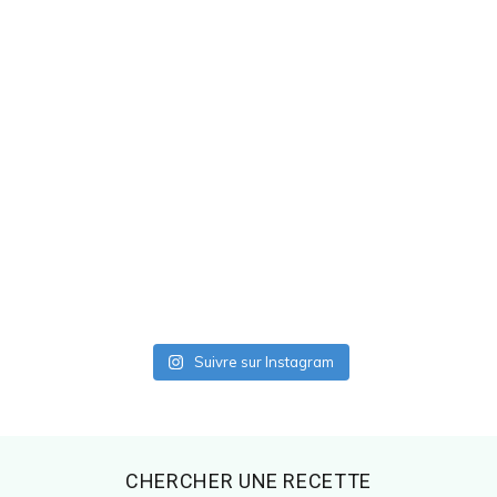
Suivre sur Instagram
Footer
CHERCHER UNE RECETTE