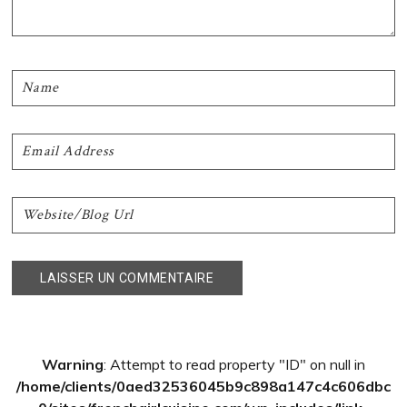
Barre
Warning
: Attempt to read property "ID" on null in
latérale
/home/clients/0aed32536045b9c898a147c4c606dbc