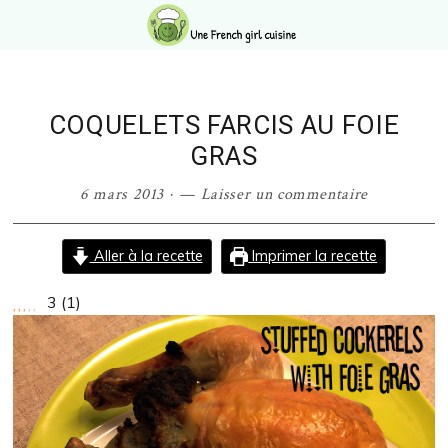
Passer
Passer
Passer
Passer
à
au
à
au
la
contenu
la
pied
navigation
principal
barre
de
principale
latérale
page
COQUELETS FARCIS AU FOIE
principale
GRAS
6 mars 2013
·
Laisser un commentaire
Aller à la recette
Imprimer la recette
3
(
1
)