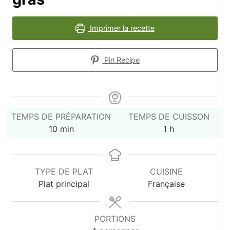
Imprimer la recette
Pin Recipe
TEMPS DE PRÉPARATION
TEMPS DE CUISSON
minutes
heure
10
min
1
h
TYPE DE PLAT
CUISINE
Plat principal
Française
PORTIONS