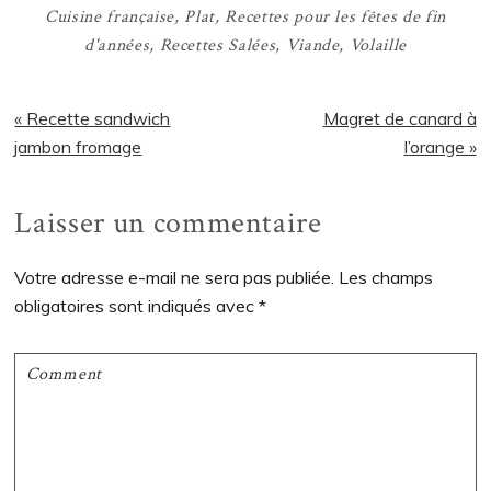
Cuisine française
,
Plat
,
Recettes pour les fêtes de fin
d'années
,
Recettes Salées
,
Viande
,
Volaille
Article
Article
« Recette sandwich
Magret de canard à
précédent
suivant
jambon fromage
l’orange »
:
:
Interactions
Laisser un commentaire
du
Votre adresse e-mail ne sera pas publiée.
Les champs
lecteur
obligatoires sont indiqués avec
*