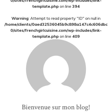
principale
0/sites/frenchgirlcuisine.com/wp-includes/link-
template.php
on line
394
Warning
: Attempt to read property "ID" on null in
/home/clients/0aed32536045b9c898a147c4c606dbc
0/sites/frenchgirlcuisine.com/wp-includes/link-
template.php
on line
409
Bienvenue sur mon blog!