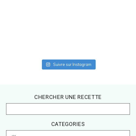
Suivre sur Instagram
Footer
CHERCHER UNE RECETTE
CATEGORIES
CATEGORIES