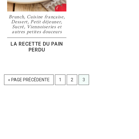
Brunch
,
Cuisine française
,
Dessert
,
Petit déjeuner
,
Sucré
,
Viennoiseries et
autres petites douceurs
LA RECETTE DU PAIN
PERDU
ALLER
PAGE
PAGE
PAGE
«
PAGE PRÉCÉDENTE
1
2
3
À
LA