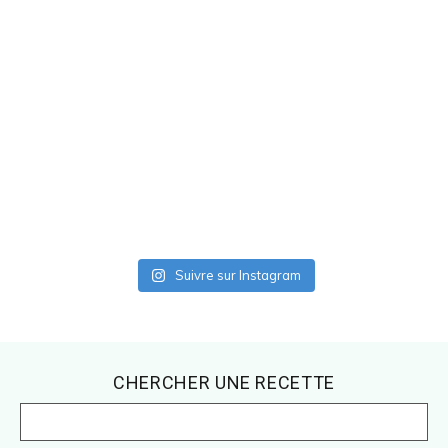
Suivre sur Instagram
Footer
CHERCHER UNE RECETTE